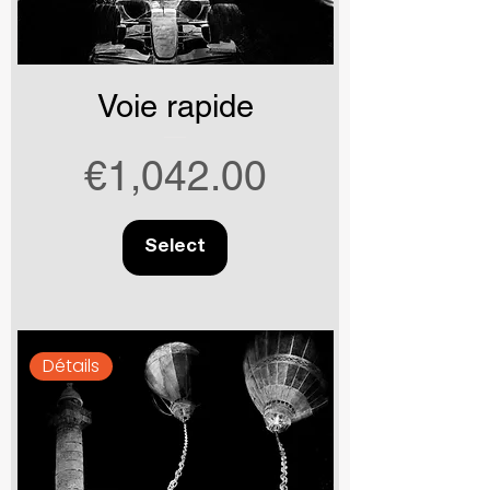
Voie rapide
Price
€1,042.00
Select
Détails