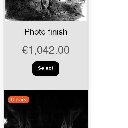
Photo finish
Price
€1,042.00
Select
Détails