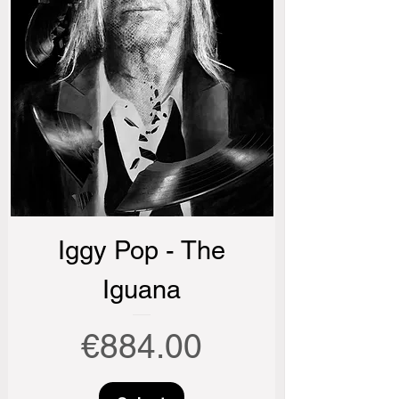
Iggy Pop - The
Iguana
Price
€884.00