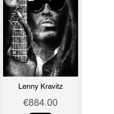
Lenny Kravitz
Price
€884.00