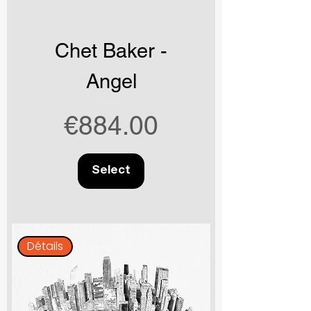
Chet Baker -
Angel
Price
€884.00
Select
Détails