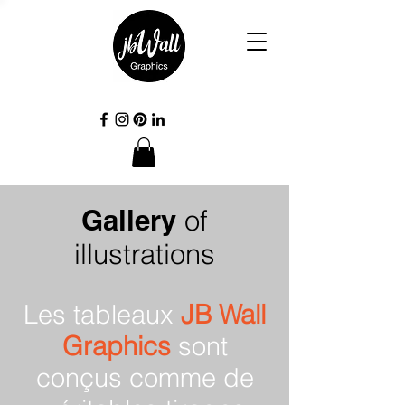
Gallery
of
illustrations
Les tableaux
JB Wall
Graphics
sont
conçus comme de