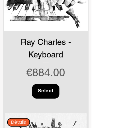
Ray Charles -
Keyboard
Price
€884.00
Select
Détails