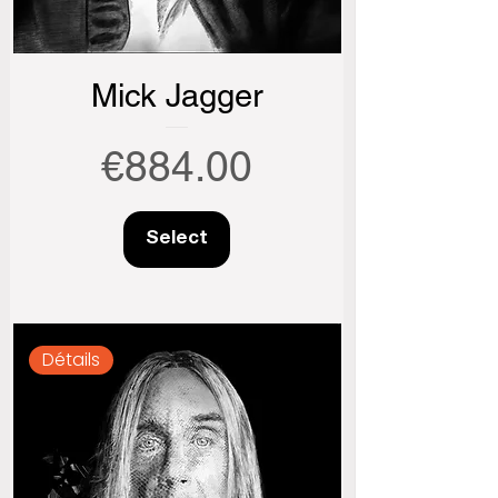
Mick Jagger
Price
€884.00
Select
Détails