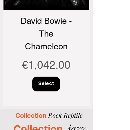
David Bowie -
The
Chameleon
Price
€1,042.00
Select
Rock Reptile
Collection
j
azz