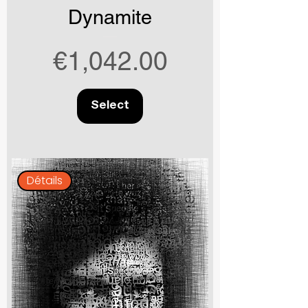
Dynamite
Price
€1,042.00
Select
Détails