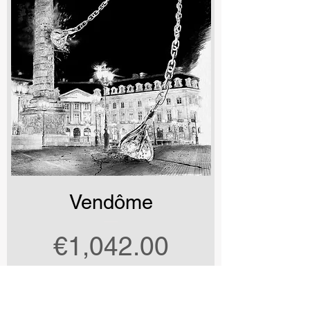
Vendôme
Price
€1,042.00
Select