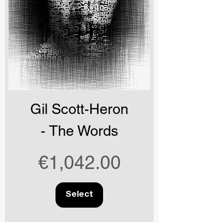
Gil Scott-Heron
- The Words
Price
€1,042.00
Select