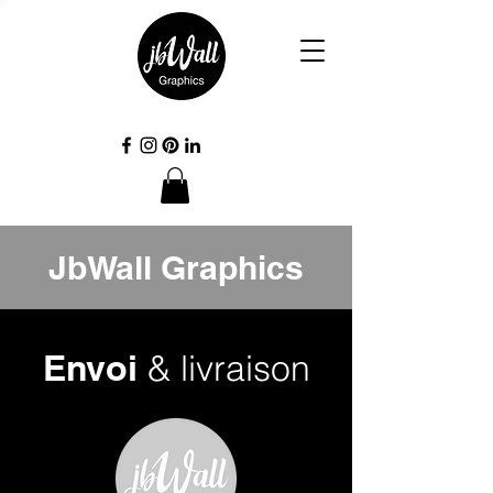
JbWall Graphics
Envoi
& livraison