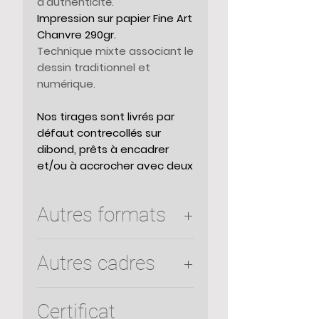
d'authenticité.
Impression sur papier Fine Art
Chanvre 290gr.
Technique mixte associant le
dessin traditionnel et
numérique.
Nos tirages sont livrés par
défaut contrecollés sur
dibond, prêts à encadrer
et/ou à accrocher avec deux
barres d'accrochage à
l'arrière.
Si vous souhaitez un
Autres formats
cadre, cochez l'option
correspondante dans
le menu déroulant. Le
Il est possible d'obtenir des
Autres cadres
cadre est constitué d'une
formats personnalisés sur
fine baguette de
demande. Contactez-nous par
Nous sommes en mesure de
15x15mm en bois laqué noir,
mail ici
. Nous répondons dans
Certificat
d'un verre anti-reflet et d'un
vous fournir des cadres
les 24 heures.