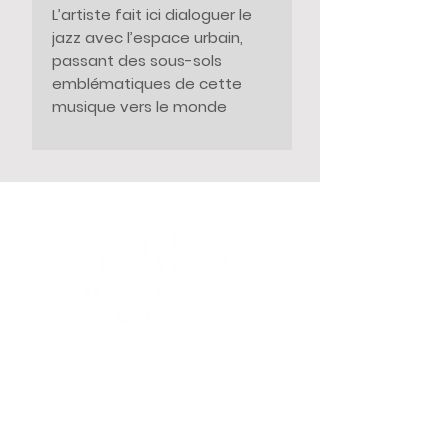
L’artiste fait ici dialoguer le
jazz avec l’espace urbain,
passant des sous-sols
emblématiques de cette
musique vers le monde
extérieur, symbolisant
l’ouverture universelle que lui
inspire cette musique.
Déclinée en affiche,
l’œuvre
est disponible en formats
50×70 cm et 40×60 cm,
imprimée sur un papier
affiche haut de gamme
CANSON RC Satin.
LA BOUTIQUE
Nouveautés
Des légendes