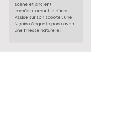
scène et ancrent
immédiatement le décor.
Assise sur son scooter, une
Niçoise élégante pose avec
une finesse naturelle :
foulard à la française noué
autour du cou, lunettes de
soleil subtilement rétro,
posture assurée et
délicatement détendue.
Dans le carénage brillant de
son deux-roues se reflète
l’incontournable Hôtel
Negresco, comme un clin
d’œil à l’histoire et au chic de
la cité azuréenne. La
composition, pensée comme
LA BOUTIQUE
une carte postale
Nouveautés
contemporaine, capture
Des légendes