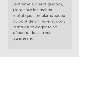
l’extrême sur leurs guidons,
filent sous les arches
métalliques emblématiques
du pont de Bir-Hakeim, dont
la structure élégante se
découpe dans la nuit
parisienne.
Les lampes suspendues
projettent des halos qui
sculptent leurs silhouettes et
renforcent le contraste
dramatique du noir et blanc.
La perspective rigoureuse du
pont guide le regard vers un
horizon fuyant, transformant
ce lieu mythique en véritable
couloir de vitesse d’une
inévitable course en avant.
“Heure de pointe” saisit ce
LA BOUTIQUE