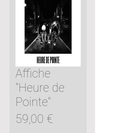
Affiche
"Heure de
Pointe"
Prix
59,00 €